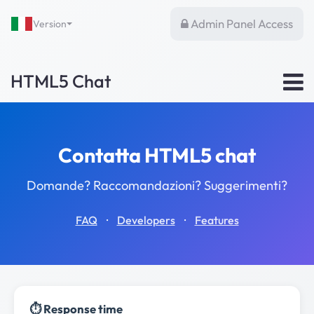
Admin Panel Access
Version
HTML5 Chat
Contatta HTML5 chat
Domande? Raccomandazioni? Suggerimenti?
·
·
FAQ
Developers
Features
⏱️ Response time